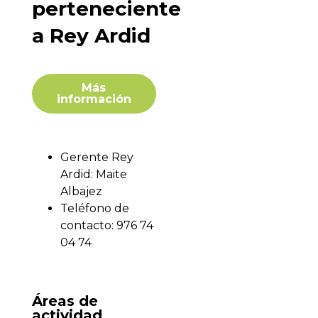
perteneciente
a Rey Ardid
Más
información
Gerente Rey
Ardid: Maite
Albajez
Teléfono de
contacto: 976 74
04 74
Áreas de
actividad