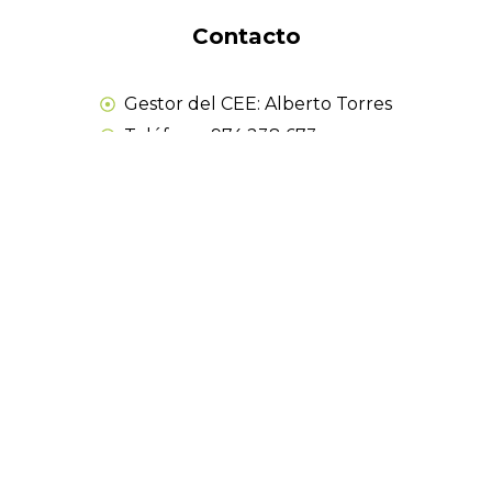
Contacto
Gestor del CEE: Alberto Torres
Teléfono: 974 238 673
Contacto
adecem@adecem.es
659 918
084